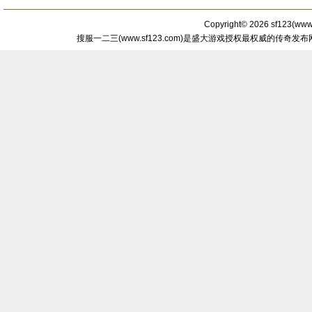
Copyright© 2026
sf123
(
www.
搜服一二三(www.sf123.com)是盛大游戏授权最权威的传奇发布