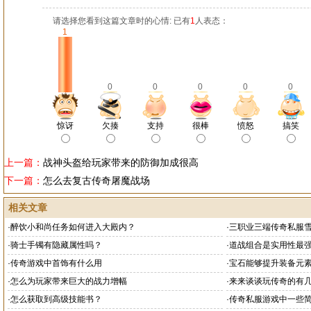
请选择您看到这篇文章时的心情: 已有
1
人表态：
1
0
0
0
0
0
惊讶
欠揍
支持
很棒
愤怒
搞笑
上一篇：
战神头盔给玩家带来的防御加成很高
下一篇：
怎么去复古传奇屠魔战场
相关文章
·
醉饮小和尚任务如何进入大殿内？
·
三职业三端传奇私服
·
骑士手镯有隐藏属性吗？
·
道战组合是实用性最
·
传奇游戏中首饰有什么用
·
宝石能够提升装备元
·
怎么为玩家带来巨大的战力增幅
·
来来谈谈玩传奇的有
·
怎么获取到高级技能书？
·
传奇私服游戏中一些