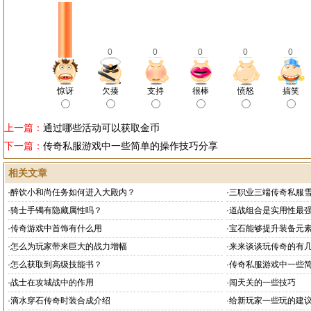
0
0
0
0
0
惊讶
欠揍
支持
很棒
愤怒
搞笑
上一篇：
通过哪些活动可以获取金币
下一篇：
传奇私服游戏中一些简单的操作技巧分享
相关文章
·
醉饮小和尚任务如何进入大殿内？
·
三职业三端传奇私服
·
骑士手镯有隐藏属性吗？
·
道战组合是实用性最
·
传奇游戏中首饰有什么用
·
宝石能够提升装备元
·
怎么为玩家带来巨大的战力增幅
·
来来谈谈玩传奇的有
·
怎么获取到高级技能书？
·
传奇私服游戏中一些
·
战士在攻城战中的作用
·
闯天关的一些技巧
·
滴水穿石传奇时装合成介绍
·
给新玩家一些玩的建