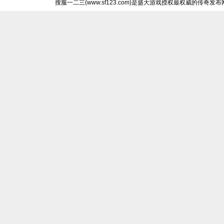
搜服一二三(www.sf123.com)是盛大游戏授权最权威的传奇发布