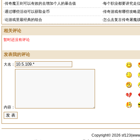
·
传奇魔王剑可以有效的去增加个人的暴击值
·
每个职业都要讲究走
·
通过哪些活动可以获取金币
·
传奇游戏有哪些攻略
·
论游戏里最经典的组合
·
怎么去复古传奇屠魔
相关评论
暂时还没有评论
发表我的评论
大名：
内容：
Copyright© 2026
sf123
(
www.