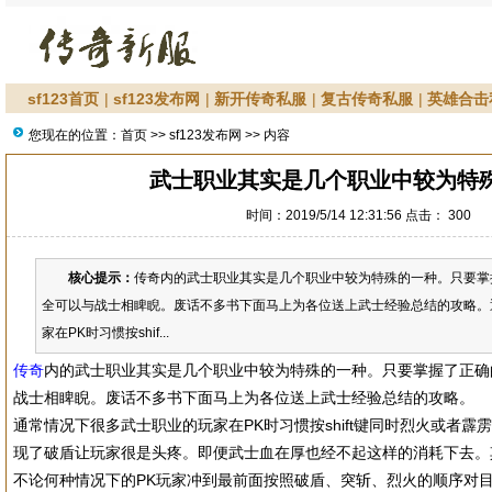
sf123首页
|
sf123发布网
|
新开传奇私服
|
复古传奇私服
|
英雄合击
您现在的位置：
首页
>>
sf123发布网
>> 内容
武士职业其实是几个职业中较为特
时间：2019/5/14 12:31:56 点击：
300
核心提示：
传奇内的武士职业其实是几个职业中较为特殊的一种。只要掌
全可以与战士相睥睨。废话不多书下面马上为各位送上武士经验总结的攻略。
家在PK时习惯按shif...
传奇
内的武士职业其实是几个职业中较为特殊的一种。只要掌握了正确
战士相睥睨。废话不多书下面马上为各位送上武士经验总结的攻略。
通常情况下很多武士职业的玩家在PK时习惯按shift键同时烈火或者
现了破盾让玩家很是头疼。即便武士血在厚也经不起这样的消耗下去。
不论何种情况下的PK玩家冲到最前面按照破盾、突斩、烈火的顺序对