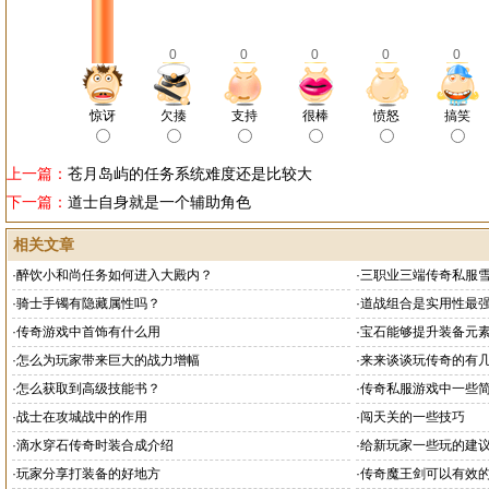
0
0
0
0
0
惊讶
欠揍
支持
很棒
愤怒
搞笑
上一篇：
苍月岛屿的任务系统难度还是比较大
下一篇：
道士自身就是一个辅助角色
相关文章
·
醉饮小和尚任务如何进入大殿内？
·
三职业三端传奇私服
·
骑士手镯有隐藏属性吗？
·
道战组合是实用性最
·
传奇游戏中首饰有什么用
·
宝石能够提升装备元
·
怎么为玩家带来巨大的战力增幅
·
来来谈谈玩传奇的有
·
怎么获取到高级技能书？
·
传奇私服游戏中一些
·
战士在攻城战中的作用
·
闯天关的一些技巧
·
滴水穿石传奇时装合成介绍
·
给新玩家一些玩的建
·
玩家分享打装备的好地方
·
传奇魔王剑可以有效