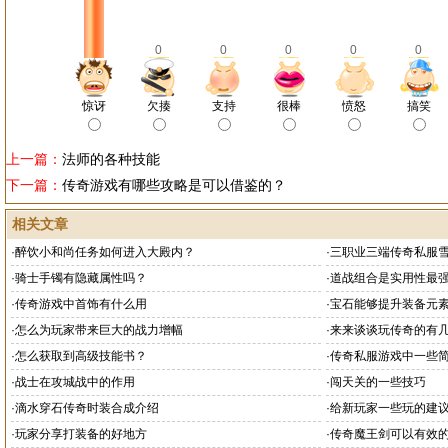
0
0
0
0
0
惊讶
欠揍
支持
很棒
愤怒
搞笑
上一篇：
法师的各种技能
下一篇：
传奇游戏有哪些攻略是可以借鉴的？
相关文章
·
醉饮小和尚任务如何进入大殿内？
·
三职业三端传奇私服
·
骑士手镯有隐藏属性吗？
·
道战组合是实用性最
·
传奇游戏中首饰有什么用
·
宝石能够提升装备元
·
怎么为玩家带来巨大的战力增幅
·
来来谈谈玩传奇的有
·
怎么获取到高级技能书？
·
传奇私服游戏中一些
·
战士在攻城战中的作用
·
闯天关的一些技巧
·
滴水穿石传奇时装合成介绍
·
给新玩家一些玩的建
·
玩家分享打装备的好地方
·
传奇魔王剑可以有效