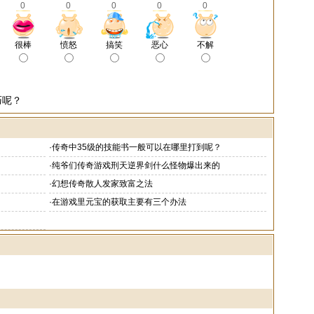
0
0
0
0
0
很棒
愤怒
搞笑
恶心
不解
巧呢？
·
传奇中35级的技能书一般可以在哪里打到呢？
·
纯爷们传奇游戏刑天逆界剑什么怪物爆出来的
·
幻想传奇散人发家致富之法
·
在游戏里元宝的获取主要有三个办法