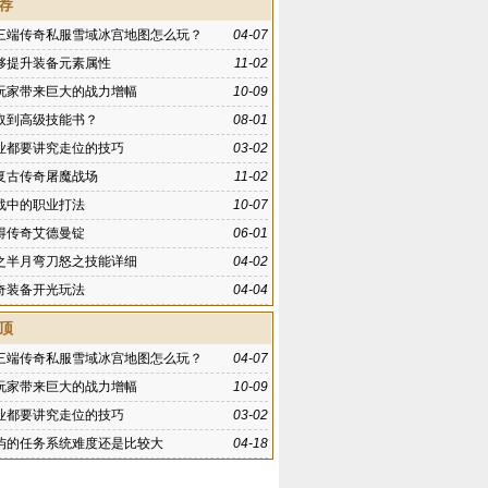
荐
三端传奇私服雪域冰宫地图怎么玩？
04-07
够提升装备元素属性
11-02
玩家带来巨大的战力增幅
10-09
取到高级技能书？
08-01
业都要讲究走位的技巧
03-02
复古传奇屠魔战场
11-02
战中的职业打法
10-07
得传奇艾德曼锭
06-01
之半月弯刀怒之技能详细
04-02
奇装备开光玩法
04-04
顶
三端传奇私服雪域冰宫地图怎么玩？
04-07
玩家带来巨大的战力增幅
10-09
业都要讲究走位的技巧
03-02
屿的任务系统难度还是比较大
04-18