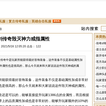
私服
|
复古传奇私服
|
英雄合击私服
容
本类热
剑传奇毁灭神力戒指属性
·
传奇s
021/5/16 12:05:20 点击：
122
·
道士自
·
新开传
奇中是玩家所能获得最好首饰装备，这件装备不仅是基础属性加
·
苍月岛
外属性也是很高的，那么今天就来和大家说说这件毁灭神戒的属
·
武士职
·
战神头
所能获得最好首饰装备，这件装备不仅是基础属性加成非常好
·
玩家需
也是很高的，那么今天就来和大家说说这件毁灭神戒的属性。
·
每一个
·
怎么获
是可以的，能够直接提升玩家1386点的全属性，而且根据
·
怎么去
带上的品质属性加成也是非常好的，能够升玩家额外的10%的