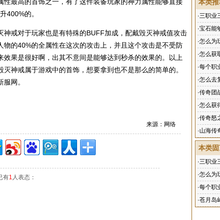
属性最高的首饰之一，有了这件装备玩家的神力属性能够直接
本类推
升400%的。
·
三职业
·
宝石能
戒对于玩家也是有特殊的BUFF加成，配戴毁灭神戒值攻击
·
怎么为
人物的40%的全属性在这次的攻击上，并且这个攻击是不受防
·
怎么获
来效果是很好啊，出其不意间是能够达到秒杀的效果的。以上
·
每个职
毁灭神戒属于游戏中的首饰，想要拿到也不是那么的简单的。
·
怎么去
新服网。
·
传奇团
·
怎么获
·
传奇怒
来源：网络
·
山海传
本类固
·
三职业
·
怎么为
已有
1
人表态：
·
每个职
·
苍月岛