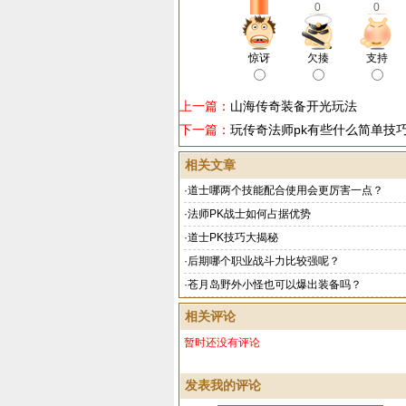
0
0
惊讶
欠揍
支持
上一篇：
山海传奇装备开光玩法
下一篇：
玩传奇法师pk有些什么简单技
相关文章
·
道士哪两个技能配合使用会更厉害一点？
·
法师PK战士如何占据优势
·
道士PK技巧大揭秘
·
后期哪个职业战斗力比较强呢？
·
苍月岛野外小怪也可以爆出装备吗？
相关评论
暂时还没有评论
发表我的评论