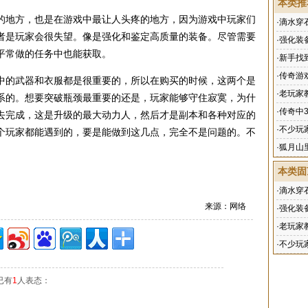
本类推
的地方，也是在游戏中最让人头疼的地方，因为游戏中玩家们
·
滴水穿
者是玩家会很失望。像是强化和鉴定高质量的装备。尽管需要
·
强化装
平常做的任务中也能获取。
·
新手找
·
传奇游
中的武器和衣服都是很重要的，所以在购买的时候，这两个是
·
老玩家
系的。想要突破瓶颈最重要的还是，玩家能够守住寂寞，为什
·
传奇中
去完成，这是升级的最大动力人，然后才是副本和各种对应的
·
不少玩
个玩家都能遇到的，要是能做到这几点，完全不是问题的。不
·
狐月山
本类固
·
滴水穿
来源：网络
·
强化装
·
老玩家
·
不少玩
已有
1
人表态：