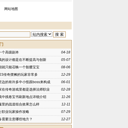
网站地图
门
一个高级副本
04-18
戏的设计都是在不断提高与创新
05-07
期就只能召唤一个骷髅宝宝
08-06
123传奇摆摊的玩家非常多
12-29
里边的有许多中小怪跟boss来构成
06-01
家在传奇游戏里都是选择法师职业
02-28
戏中残卷宝书刷新地点详细介绍
11-26
服里的战道组合效果怎么样
12-11
士职业玩家操作攻略
07-29
备需要注意哪些地方？
12-27