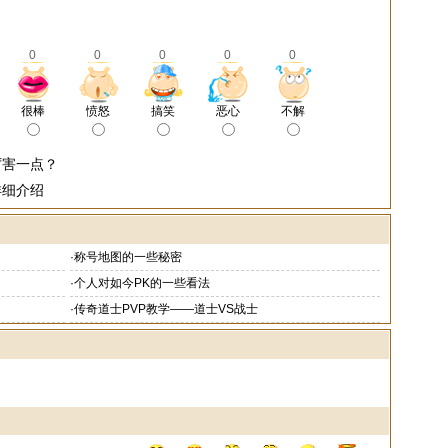
0
0
0
0
0
很棒
愤怒
搞笑
恶心
不解
厉害一点？
详细介绍
·
称号地图的一些秘密
·
个人对如今PK的一些看法
·
传奇道士PVP教学——道士VS战士