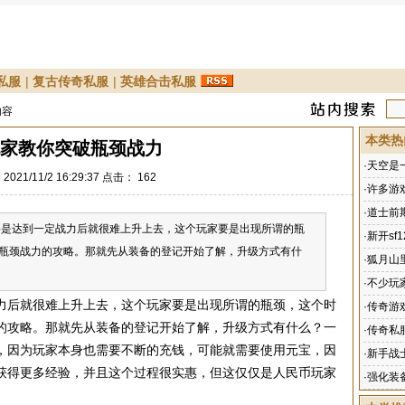
私服
|
复古传奇私服
|
英雄合击私服
内容
本类热
家教你突破瓶颈战力
·
天空是
021/11/2 16:29:37 点击：
162
·
许多游
·
道士前
达到一定战力后就很难上升上去，这个玩家要是出现所谓的瓶
·
新开sf
瓶颈战力的攻略。那就先从装备的登记开始了解，升级方式有什
·
狐月山
·
不少玩
力后就很难上升上去，这个玩家要是出现所谓的瓶颈，这个时
·
传奇游
的攻略。那就先从装备的登记开始了解，升级方式有什么？一
·
传奇私
，因为玩家本身也需要不断的充钱，可能就需要使用元宝，因
·
新手战
获得更多经验，并且这个过程很实惠，但这仅仅是人民币玩家
·
强化装