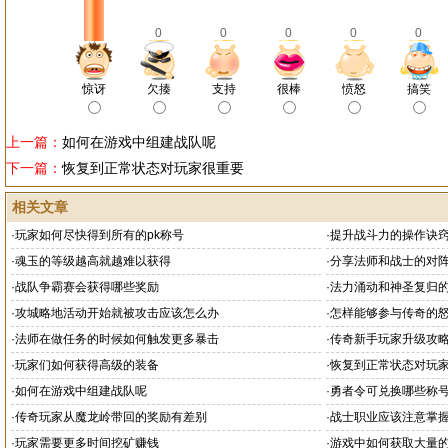
0
0
0
0
0
惊讶
欠揍
支持
很棒
愤怒
搞笑
上一篇：
如何在游戏中组建战队呢
下一篇：
恢复到正常状态对玩家很重要
相关文章
·
玩家如何尽快得到所有的pk称号
·
提升战斗力的操作诀
·
魂玉的等级越高就越难以获得
·
分享法师和战士的对阵
·
战队争霸赛会获得哪些奖励
·
法力涌动和神圣复归
·
攻城略地活动开始就被攻击应该怎么办
·
怎样能够参与传奇的
·
法师在做任务的时候如何触发更多暴击
·
传奇新手玩家升级攻
·
玩家们如何获得高级的装备
·
恢复到正常状态对玩
·
如何在游戏中组建战队呢
·
勇者令可兑换哪些称
·
传奇玩家从魔龙岭带回的奖励有差别
·
战士职业应该注意掌
·
玩家需要更多时间挖矿赚钱
·
游戏中如何获取大量