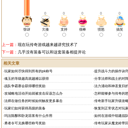
0
0
0
0
0
惊讶
欠揍
支持
很棒
愤怒
搞笑
上一篇：
现在玩传奇游戏越来越讲究技术了
下一篇：
几乎没有装备可以和这套装备相提并论
相关文章
·
玩家如何尽快得到所有的pk称号
·
提升战斗力的操作诀
·
魂玉的等级越高就越难以获得
·
分享法师和战士的对阵
·
战队争霸赛会获得哪些奖励
·
法力涌动和神圣复归
·
攻城略地活动开始就被攻击应该怎么办
·
怎样能够参与传奇的
·
法师在做任务的时候如何触发更多暴击
·
传奇新手玩家升级攻
·
玩家们如何获得高级的装备
·
恢复到正常状态对玩
·
玛法陈酿和卧龙琼浆有什么作用
·
如何在游戏中组建战
·
勇者令可兑换哪些称号奖励
·
传奇玩家从魔龙岭带